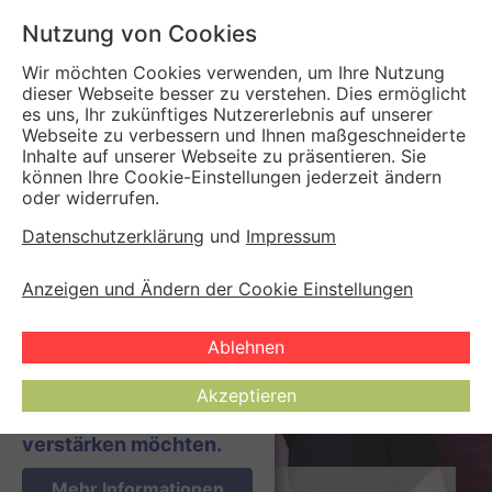
Nutzung von Cookies
Wir möchten Cookies verwenden, um Ihre Nutzung
dieser Webseite besser zu verstehen. Dies ermöglicht
es uns, Ihr zukünftiges Nutzererlebnis auf unserer
Webseite zu verbessern und Ihnen maßgeschneiderte
Inhalte auf unserer Webseite zu präsentieren. Sie
können Ihre Cookie-Einstellungen jederzeit ändern
WIR SUCHEN
oder widerrufen.
✖
engagierte,
Datenschutzerklärung
und
Impressum
herzliche
Anzeigen und Ändern der Cookie Einstellungen
Kollegen:innen (m/w/d),
die uns als
Ablehnen
Physiotherapeut:in
oder Osteopath:in
Akzeptieren
(Vollzeit/Teilzeit)
verstärken möchten.
Mehr Informationen